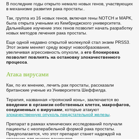
В последние годы открыто немало новых генов, участвующих
в механизме развития рака простаты..
Так, группа из 16 новых генов, включая гены NOTCH и MAPK,
была открыта учеными из Кембриджского университета.
Дальнейшее изучение этих генов позволит начать разработку
новых методов лечения рака простаты.
Еще одной недавно открытой молекулой стал энзим PRSS3.
Этот энзим меняет среду вокруг новообразования,
увеличивая агрессивность опухоли, а
его блокировка
позволит повлиять на остановку злокачественного
процесса
.
Атака вирусами
Как, по их мнению, лечить рак простаты, рассказали
британские ученые из Университета Шеффилда.
Терапия, названная «троянский конь», заключается во
введении в организм собственных клеток, макрофагов,
соединенных с вирусами
, которые атакуют
злокачественную опухоль предстательной железы
.
Препарат в рамках клинических исследований получали
пациенты с неоперабельной формой рака простаты.
Предполагается, что этот препарат станет надеждой на
спасение для многих пациентов.