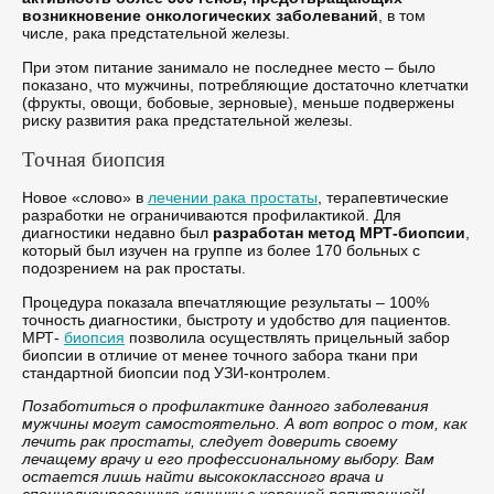
возникновение онкологических заболеваний
, в том
числе, рака предстательной железы.
При этом питание занимало не последнее место – было
показано, что мужчины, потребляющие достаточно клетчатки
(фрукты, овощи, бобовые, зерновые), меньше подвержены
риску развития рака предстательной железы.
Точная биопсия
Новое «слово» в
лечении рака простаты
, терапевтические
разработки не ограничиваются профилактикой. Для
диагностики недавно был
разработан метод МРТ-биопсии
,
который был изучен на группе из более 170 больных с
подозрением на рак простаты.
Процедура показала впечатляющие результаты – 100%
точность диагностики, быстроту и удобство для пациентов.
МРТ-
биопсия
позволила осуществлять прицельный забор
биопсии в отличие от менее точного забора ткани при
стандартной биопсии под УЗИ-контролем.
Позаботиться о профилактике данного заболевания
мужчины могут самостоятельно. А вот вопрос о том, как
лечить рак простаты, следует доверить своему
лечащему врачу и его профессиональному выбору. Вам
остается лишь найти высококлассного врача и
специализированную клинику с хорошей репутацией!