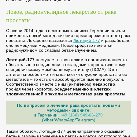
Новое, радионуклидное лекарство от рака
простаты
С осени 2014 года в некоторых клиниках Германии начали
применять новый метод лечения гормонорезистентного рака
простаты. Лекарство называется
Лютеций-177
и разработано
оно немецкими медиками. Новое средство является
радионуклидом со слабым бета-излучением.
Лютеций-177
поступает с кровотоком в организм пациента
обязательно в соединении с лигандами к простатическому
специфическому мембранному антигену (ПСМА). Этот
антиген способен «отличать» клетки опухоли простаты и ее
метастазов – то есть он абсорбируется именно в опухоли.
Соответственно вместе с ним (антигеном)
лекарство
,
пройдя через кровоток,
оседает именно в клетках
злокачественной опухоли и метастазах рака простаты
.
По вопросам о лечении рака простаты новыми
методами - звоните:
в Германии:
+49 (160) 949-66-279
(Viber/WhatsApp/Telegram)
Таким образом, лютеций-177 целенаправленно оказывает
бета- и гамма- излучение на раковые клетки, от которого они